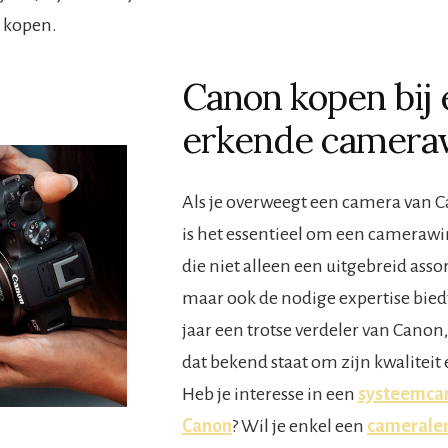
n kopen.
Canon kopen bij
erkende camera
Als je overweegt een camera van C
is het essentieel om een camerawi
die niet alleen een uitgebreid asso
maar ook de nodige expertise biedt.
jaar een trotse verdeler van Cano
dat bekend staat om zijn kwaliteit 
Heb je interesse in een
systeemca
Canon
? Wil je enkel een
camerale