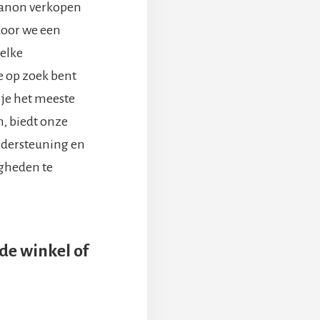
 Canon verkopen
door we een
 elke
je op zoek bent
 je het meeste
n, biedt onze
ndersteuning en
igheden te
de winkel of