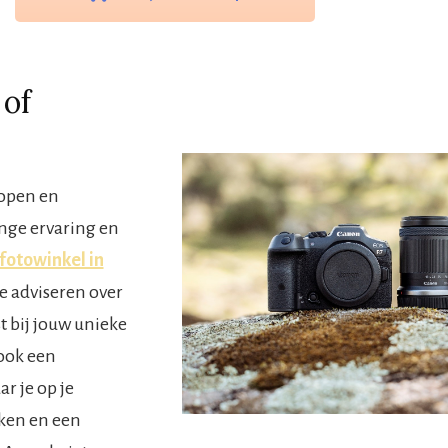
 of
kopen en
ange ervaring en
fotowinkel in
te adviseren over
t bij jouw unieke
ook een
r je op je
ken en een