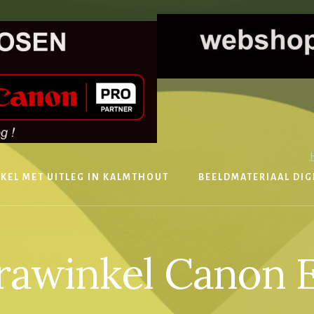
KEL MET UITLEG IN KALMTHOUT
BEELDMATERIAAL DIG
awinkel Canon 