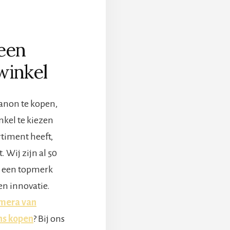
 een
winkel
anon te kopen,
nkel te kiezen
rtiment heeft,
 Wij zijn al 50
n, een topmerk
en innovatie.
mera van
ns kopen
? Bij ons