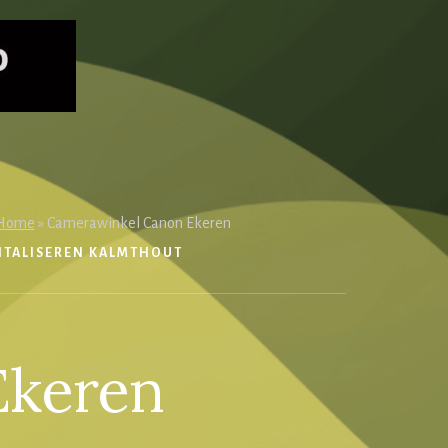
Home
»
Camerawinkel Canon Ekeren
ITALISEREN KALMTHOUT
Ekeren