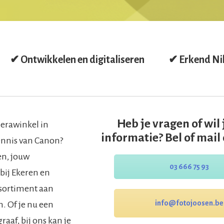
✔ Ontwikkelen en digitaliseren
✔ Erkend Ni
Heb je vragen of wil
erawinkel in
informatie? Bel of mail
ennis van Canon?
en, jouw
03 666 75 93
bij Ekeren en
ssortiment aan
info@fotojoosen.be
. Of je nu een
aaf, bij ons kan je