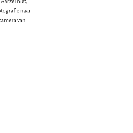
Aarzel niet,
otografie naar
 camera van