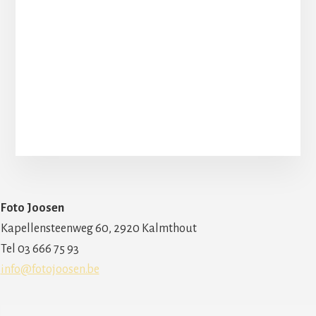
Primaire
Foto Joosen
Sidebar
Kapellensteenweg 60, 2920 Kalmthout
Tel 03 666 75 93
info@fotojoosen.be