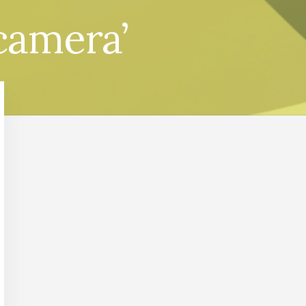
camera’
Primaire
Sidebar