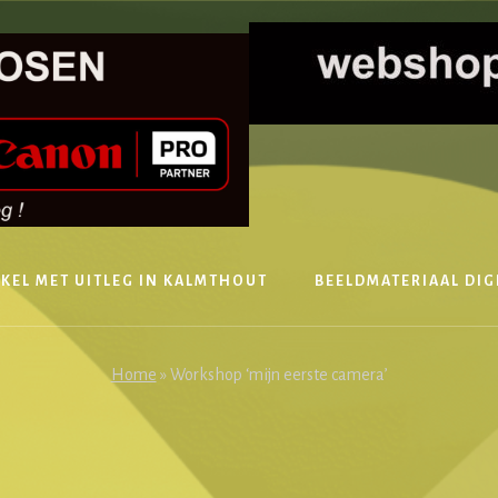
KEL MET UITLEG IN KALMTHOUT
BEELDMATERIAAL DIG
Home
»
Workshop ‘mijn eerste camera’